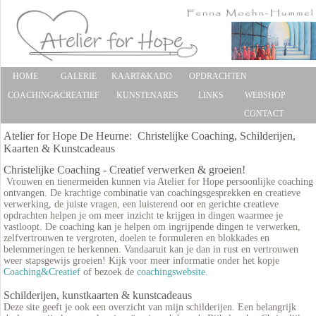
HOME
GALERIE
KAART&KADO
OPDRACHTEN
COACHING&CREATIEF
KUNSTENARES
LINKS
WEBSHOP
CONTACT
Atelier for Hope De Heurne: Christelijke Coaching, Schilderijen,
Kaarten & Kunstcadeaus
Christelijke Coaching - Creatief verwerken & groeien!
V
rouwen en tienermeiden kunnen via Atelier for Hope persoonlijke coaching
ontvangen. De krachtige combinatie van coachingsgesprekken en creatieve
verwerking, de juiste vragen, een luisterend oor en gerichte creatieve
opdrachten helpen je om meer inzicht te krijgen in dingen waarmee je
vastloopt. De coaching kan je helpen om ingrijpende dingen te verwerken,
zelfvertrouwen te vergroten, doelen te formuleren en blokkades en
belemmeringen te herkennen. Vandaaruit kan je dan in rust en vertrouwen
weer stapsgewijs groeien! Kijk voor meer informatie onder het kopje
Coaching&Creatief
of bezoek de
coachingswebsite.
Schilderijen, kunstkaarten & kunstcadeaus
Deze site geeft je ook een overzicht van mijn schilderijen. Een belangrijk