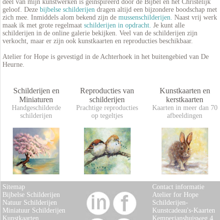
deel van mijn kunstwerken is geïnspireerd door de Bijbel en het Christelijk
geloof. Deze
bijbelse schilderijen
dragen altijd een bijzondere boodschap met
zich mee. Inmiddels alom bekend zijn de
mussenschilderijen.
Naast vrij werk
maak ik met grote regelmaat
schilderijen in opdracht.
Je kunt alle
schilderijen in de online galerie bekijken. Veel van de schilderijen zijn
verkocht, maar er zijn ook kunstkaarten en reproducties beschikbaar.
Atelier for Hope is gevestigd in de Achterhoek in het buitengebied van De
Heurne.
Schilderijen en
Reproducties van
Kunstkaarten en
Miniaturen
schilderijen
kerstkaarten
Handgeschilderde
Prachtige reproducties
Kaarten in meer dan 70
schilderijen
op tegeltjes
afbeeldingen
Sitemap
Contact informatie
Bijbelse Schilderijen
Atelier for Hope
Natuur Schilderijen
Schilderijen-
Miniatuur Schilderijen
Kunstcadeau's-Kaarten
Kunstkaarten
Kemperjanshuisweg 4