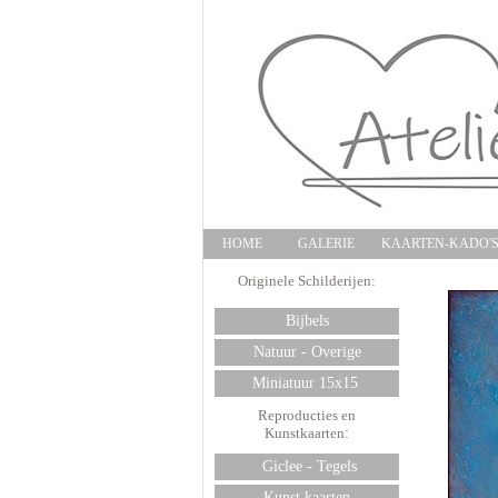
HOME
GALERIE
KAARTEN-KADO'
Originele Schilderijen:
Bijbels
Natuur - Overige
Miniatuur 15x15
Reproducties en
Kunstkaarten
:
Giclee - Tegels
Kunst kaarten