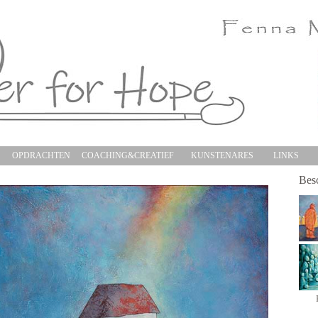
S
OPDRACHTEN
COACHING&CREATIEF
KUNSTENARES
LINKS
Besc