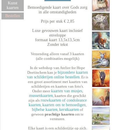
Kunst
Bemoedigende kaart over Gods zorg
kaarten
in alle omstandigheden
Bestellen
Prijs per stuk € 2,85
Luxe gevouwen kaart inclusief
enveloppe
formaat kaart 13,5x13,5cm
Zonder tekst
Verzending alleen vanaf 3 kaarten
(alle combinaties mogelijk)
In de webshop van Atelier for Hope
Doetinchem kan je
bijzondere kaarten
van schilderijen online bestellen
. Er is
een groot assortiment met kaarten van
schilderijen en kaarten van foto's.
Onder meer
kaarten van musjes
,
mussenkaarten
, kaarten die geschikt
zijn als
rouwkaarten of condoleance
kaarten
,
kaarten om te bemoedigen
,
bijbelse kaarten
,
kerstkaarten
of
gewoon
prachtige kaarten
om te
versturen.
Elke kaart is een schilderijtje op zich.