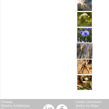
Sitemap
Contact informatie
Bijbelse Schilderijen
Atelier for Hope