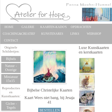
HOME
GALERIE
KAARTEN-KADO'S
OPDRACHTEN
COACHING&CREATIEF
KUNSTENARES
LINKS
WEBSHOP
CONTACT
Originele
Luxe Kunstkaarten
Schilderijen:
en kerstkaarten
Bijbels
Natuur -
Overige
Miniatuur
15x15
Reproducties
Bijbelse Christelijke Kaarten
en
Kunstkaarten
:
Kaart Wees niet bang, bij Jesaja
41
Giclee -
Tegels
BESTELLEN