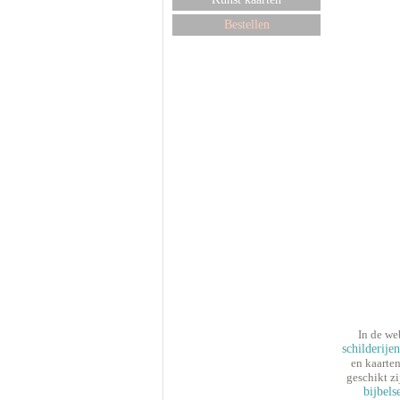
Bestellen
In de we
schilderije
en kaarten
geschikt zi
bijbels