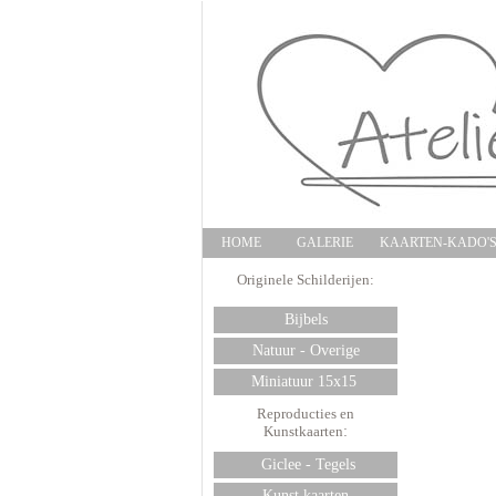
HOME
GALERIE
KAARTEN-KADO'
Originele Schilderijen:
Bijbels
Natuur - Overige
Miniatuur 15x15
Reproducties en
Kunstkaarten
:
Giclee - Tegels
Kunst kaarten