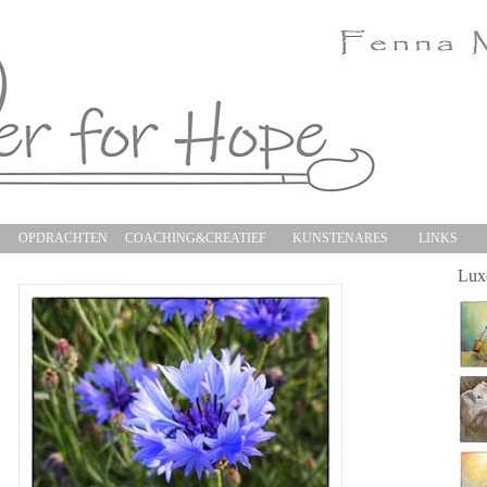
S
OPDRACHTEN
COACHING&CREATIEF
KUNSTENARES
LINKS
Luxe