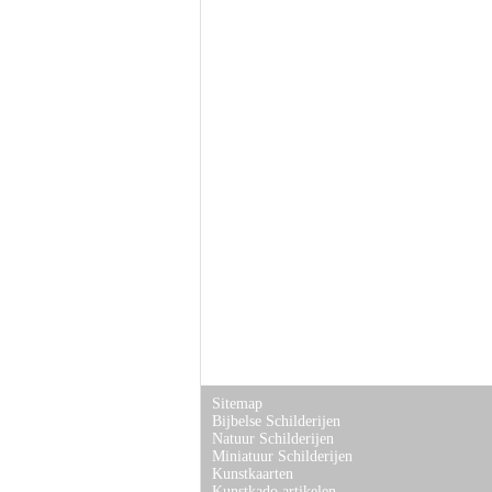
Sitemap
Bijbelse Schilderijen
Natuur Schilderijen
Miniatuur Schilderijen
Kunstkaarten
Kunstkado artikelen