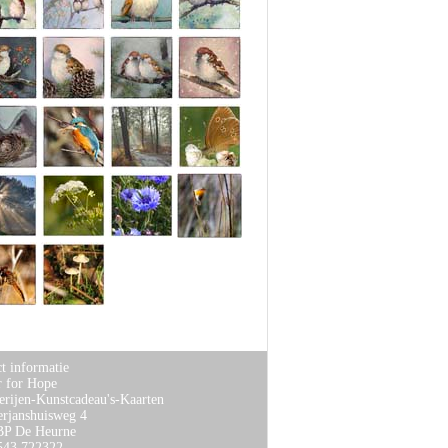
t informatie
r for Hope
erijen-Kunstcadeau's-Kaarten
rjanshuisweg 4
BP De Heurne
0543 722322