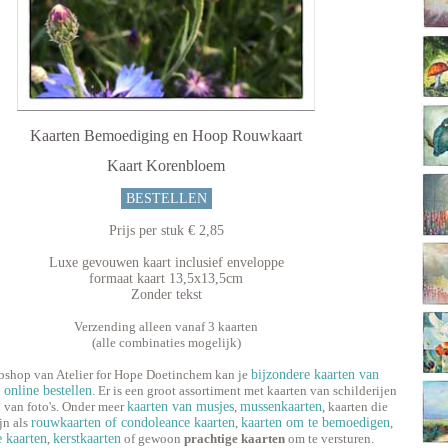
Kaarten Bemoediging en Hoop Rouwkaart
Kaart Korenbloem
BESTELLEN
Prijs per stuk € 2,85
Luxe gevouwen kaart inclusief enveloppe
formaat kaart 13,5x13,5cm
Zonder tekst
Verzending alleen vanaf 3 kaarten
(alle combinaties mogelijk)
bshop van Atelier for Hope Doetinchem kan je
bijzondere kaarten van
n online bestellen
. Er is een groot assortiment met kaarten van schilderijen
 van foto's. Onder meer
kaarten van musjes
,
mussenkaarten
, kaarten die
jn als
rouwkaarten of condoleance kaarten
,
kaarten om te bemoedigen
,
e kaarten
,
kerstkaarten
of gewoon
prachtige kaarten
om te versturen.