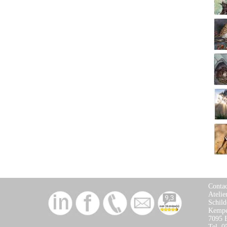
Contac
Atelie
Schild
Kempe
7095 
Tel. 