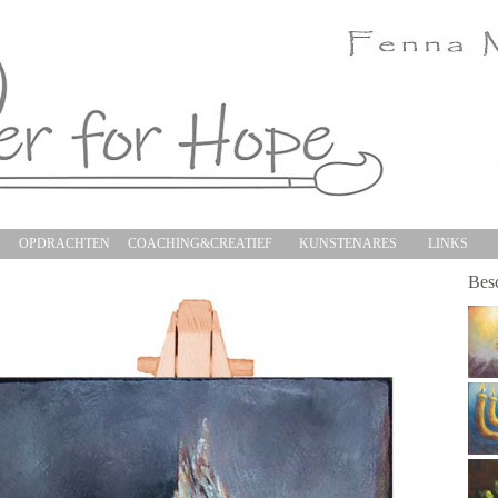
S
OPDRACHTEN
COACHING&CREATIEF
KUNSTENARES
LINKS
Besc