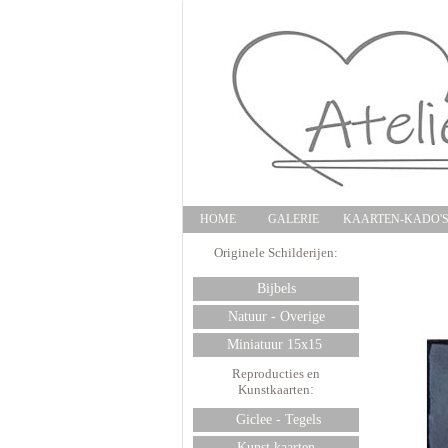
HOME
GALERIE
KAARTEN-KADO'
Originele Schilderijen:
Bijbels
Natuur - Overige
Miniatuur 15x15
Reproducties en
Kunstkaarten
:
Giclee - Tegels
Kunst kaarten