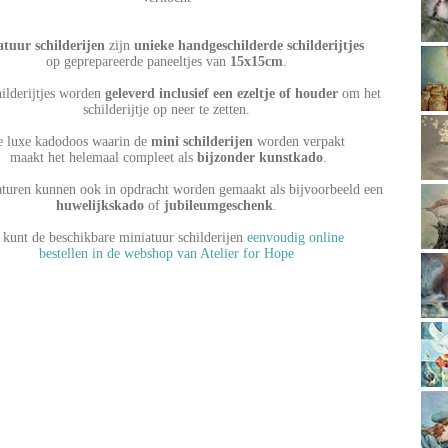
tuur schilderijen
zijn
unieke handgeschilderde schilderijtjes
op geprepareerde paneeltjes van
15x15cm
.
ilderijtjes worden
geleverd inclusief een ezeltje of houder
om het
schilderijtje op neer te zetten.
 luxe kadodoos waarin de
mini schilderijen
worden verpakt
maakt het helemaal compleet als
bijzonder kunstkado
.
turen kunnen ook in opdracht worden gemaakt als bijvoorbeeld een
huwelijkskado
of
jubileumgeschenk
.
 kunt de beschikbare miniatuur schilderijen
eenvoudig online
bestellen in de webshop van Atelier for Hope