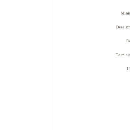
Minia
Deze sch
De
De minia
U