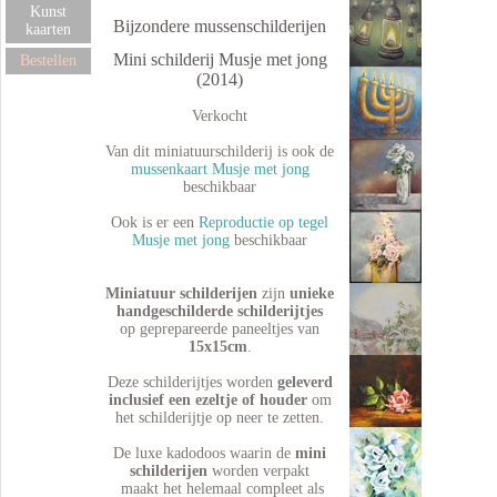
Kunst
Bijzondere mussenschilderijen
kaarten
Mini schilderij Musje met jong
Bestellen
(2014)
Verkocht
Van dit miniatuurschilderij is ook de
mussenkaart Musje met jong
beschikbaar
Ook is er een
Reproductie op tegel
Musje met jong
beschikbaar
Miniatuur schilderijen
zijn
unieke
handgeschilderde schilderijtjes
op geprepareerde paneeltjes van
15x15cm
.
Deze schilderijtjes worden
geleverd
inclusief een ezeltje of houder
om
het schilderijtje op neer te zetten.
De luxe kadodoos waarin de
mini
schilderijen
worden verpakt
maakt het helemaal compleet als