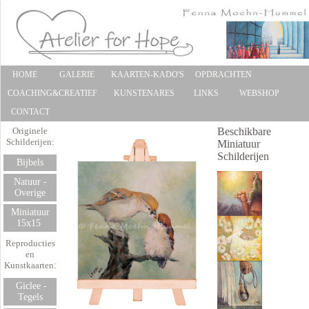
HOME
GALERIE
KAARTEN-KADO'S
OPDRACHTEN
COACHING&CREATIEF
KUNSTENARES
LINKS
WEBSHOP
CONTACT
Originele
Beschikbare
Schilderijen:
Miniatuur
Schilderijen
Bijbels
Natuur -
Overige
Miniatuur
15x15
Reproducties
en
Kunstkaarten
:
Giclee -
Tegels