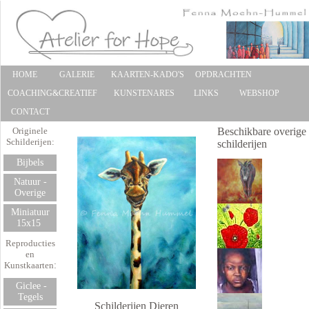
HOME
GALERIE
KAARTEN-KADO'S
OPDRACHTEN
COACHING&CREATIEF
KUNSTENARES
LINKS
WEBSHOP
CONTACT
Originele
Beschikbare overige
Schilderijen:
schilderijen
Bijbels
Natuur -
Overige
Miniatuur
15x15
Reproducties
en
Kunstkaarten
:
Giclee -
Tegels
Schilderijen Dieren