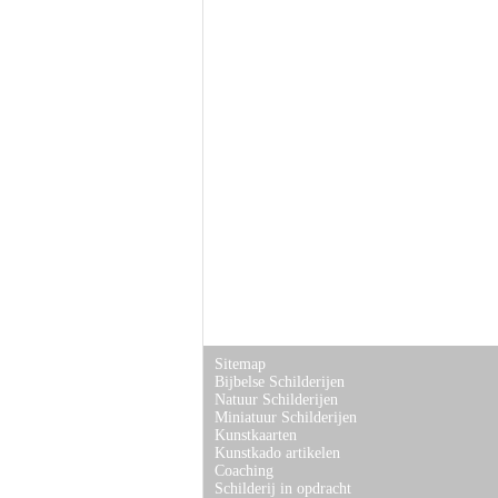
Sitemap
Bijbelse Schilderijen
Natuur Schilderijen
Miniatuur Schilderijen
Kunstkaarten
Kunstkado artikelen
Coaching
Schilderij in opdracht