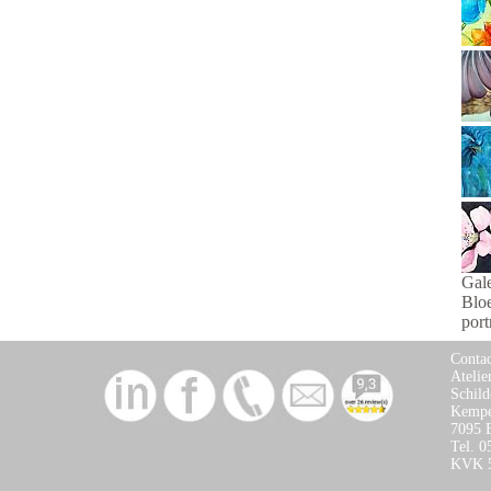
Gale
Blo
port
Contac
Atelie
Schild
Kempe
7095 
Tel. 
KVK 