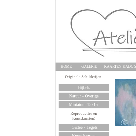
HOME
GALERIE
KAARTEN-KADO'
Originele Schilderijen:
Bijbels
Natuur - Overige
Miniatuur 15x15
Reproducties en
Kunstkaarten
:
Giclee - Tegels
Kunst kaarten