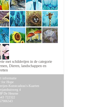
rie met schilderijen in de categorie
emen, Dieren, landschappen en
retten
t informatie
r for Hope
erijen-Kunstcadeau's-Kaarten
rjanshuisweg 4
BP De Heurne
0543 722322
57906343