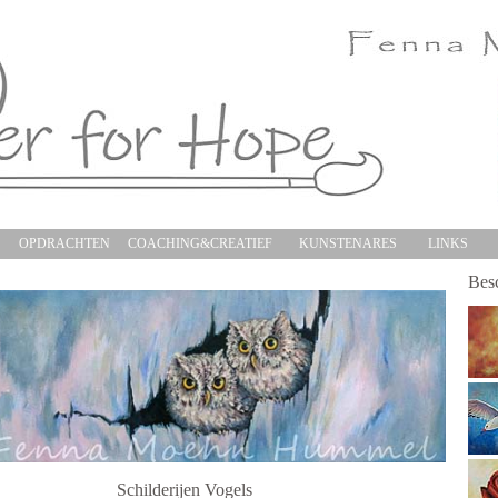
S
OPDRACHTEN
COACHING&CREATIEF
KUNSTENARES
LINKS
Besc
Schilderijen Vogels